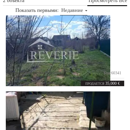
2 объекта
Просмотреть Все
Показать первыми:
Недавние
Кахул
,
Центр-Шурин магазин
Код:
60341
2
60
комнаты
m²
35,000 €
ПРОДАЕТСЯ