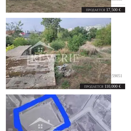
5.2
соток
17,500 €
ПРОДАЕТСЯ
Кахул
,
Гебхард
Код:
59051
12.52
соток
110,000 €
ПРОДАЕТСЯ