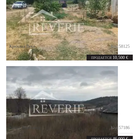
Крихана Веке
Код:
58125
14.17
соток
10,500 €
ПРОДАЕТСЯ
Кахул
,
Винзавод
Код:
57186
14
соток
46,000 €