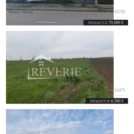
Кахул
,
Центр
Код:
55729
0
соток
70,000 €
ПРОДАЕТСЯ
Крихана Веке
Код:
52475
12
соток
4,500 €
ПРОДАЕТСЯ