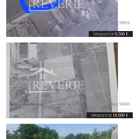
Крихана Веке
Код:
59016
9.87
соток
9,500 €
ПРОДАЕТСЯ
Кахул
,
Жд-Вокзал
Код:
58469
6
соток
18,000 €
ПРОДАЕТСЯ