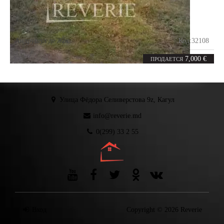
Андрушул де Жос
Код:
32108
12
соток
7,000 €
ПРОДАЕТСЯ
Улица Фёдора Селиверстова 9z, Кагул
info@reverie.md
0(299) 33 2 55
Вход
Copyright © 2026 Reverie