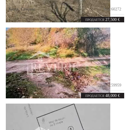
Кахул
,
Спирин
Код:
60272
5.38
соток
27,500 €
ПРОДАЕТСЯ
Кахул
,
Центр-ул.Пушкина
Код:
59959
13
соток
48,000 €
ПРОДАЕТСЯ