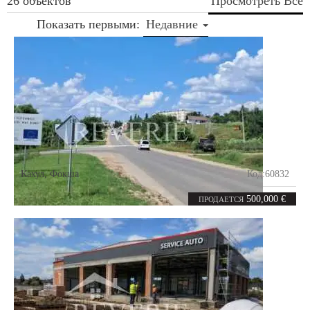
26 объектов
Просмотреть Все
Показать первыми:
Недавние
Кахул
,
Фокша
Код:
60832
97
соток
500,000 €
ПРОДАЕТСЯ