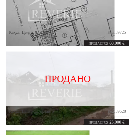
Кахул
,
Центр
Код:
59725
2
сотки
60,000 €
ПРОДАЕТСЯ
ПРОДАНО
Кахул
,
Центр-ул.Креангэ
Код:
59628
12.5
соток
23,000 €
ПРОДАЕТСЯ