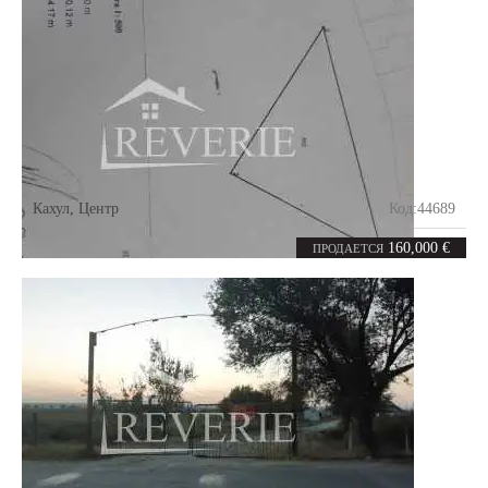
Кахул
,
Центр
Код:
44689
8
соток
160,000 €
ПРОДАЕТСЯ