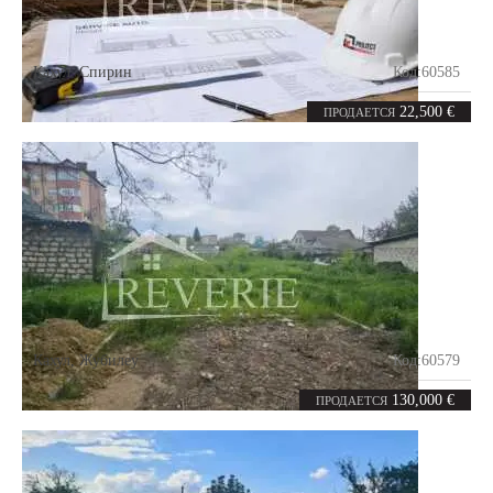
Кахул
,
Спирин
Код:
60585
1.94
сотка
22,500 €
ПРОДАЕТСЯ
Кахул
,
Жубилеу
Код:
60579
9.3
соток
130,000 €
ПРОДАЕТСЯ