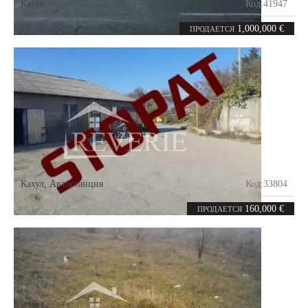
Кахул
Код:
41947
1000
соток
1,000,000 €
ПРОДАЕТСЯ
Кахул
,
Автостанция
Код:
33804
19
соток
160,000 €
ПРОДАЕТСЯ