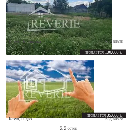
Кахул
,
Липованка
Код:
60530
17
соток
130,000 €
ПРОДАЕТСЯ
35,000 €
ПРОДАЕТСЯ
Кахул
,
Гидро
Код:
60528
5.5
соток