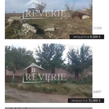
Крихана Веке
Код:
51166
8.24
соток
8,000 €
ПРОДАЕТСЯ
Кахул
,
Спирин
Код:
44697
5.6
соток
35,000 €
ПРОДАЕТСЯ