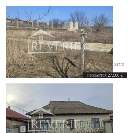
Кахул
,
Спирин
Код:
60272
5.38
соток
27,500 €
ПРОДАЕТСЯ