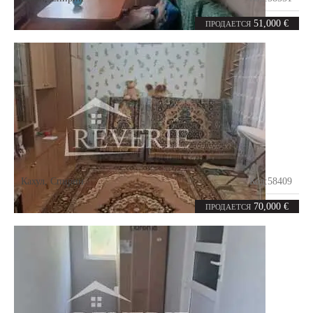
2
62
комнаты
m²
51,000 €
ПРОДАЕТСЯ
Кахул
,
Спирин
Код:
58409
3
78
комнаты
m²
70,000 €
ПРОДАЕТСЯ