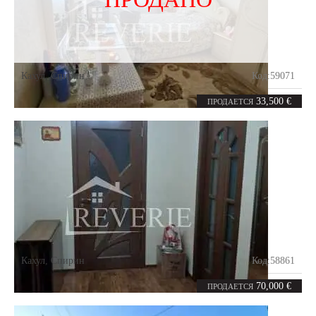
Кахул
,
Спирин
Код:
59071
1
34.8
комната
m²
33,500 €
ПРОДАЕТСЯ
Кахул
,
Спирин
Код:
58861
4
70
комнаты
m²
70,000 €
ПРОДАЕТСЯ