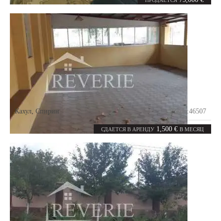
ПРОДАЕТСЯ
Кахул
,
Спирин
Код:
46507
0
800
комнат
m²
1,500 €
СДАЕТСЯ В АРЕНДУ
В МЕСЯЦ