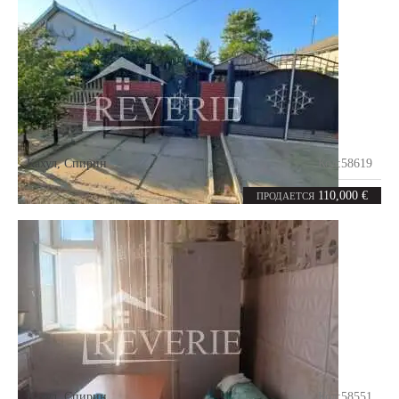
Кахул
,
Спирин
Код:
58619
5
140
комнат
m²
110,000 €
ПРОДАЕТСЯ
Кахул
,
Спирин
Код:
58551