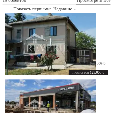
19 объектов
Просмотреть Все
Показать первыми:
Недавние
Кахул
,
Спирин
Код:
60646
4
105
комнаты
m²
125,000 €
ПРОДАЕТСЯ