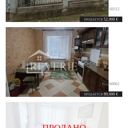
Кахул
,
Спирин
Код:
60112
4
82
комнаты
m²
52,000 €
ПРОДАЕТСЯ
Кахул
,
Спирин
Код:
60062
4
120
комнаты
m²
80,000 €
ПРОДАЕТСЯ
ПРОДАНО