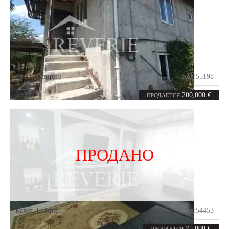
Кахул
,
Спирин
Код:
55198
0
120
комнат
m²
200,000 €
ПРОДАЕТСЯ
ПРОДАНО
Кахул
,
Спирин
Код:
54453
3
66.7
комнаты
m²
75,000 €