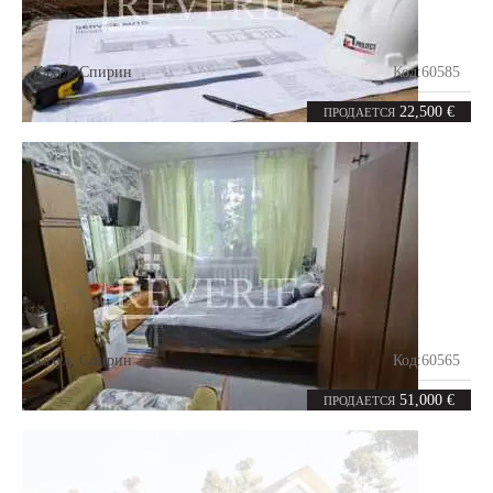
Кахул
,
Спирин
Код:
60585
1.94
сотка
22,500 €
ПРОДАЕТСЯ
Кахул
,
Спирин
Код:
60565
2
50.3
комнаты
m²
51,000 €
ПРОДАЕТСЯ