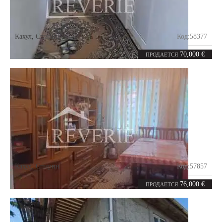
Кахул
,
Спирин
Код:
58377
6
115
комнат
m²
70,000 €
ПРОДАЕТСЯ
Кахул
,
Спирин
Код:
57857
4
98
комнаты
m²
76,000 €
ПРОДАЕТСЯ