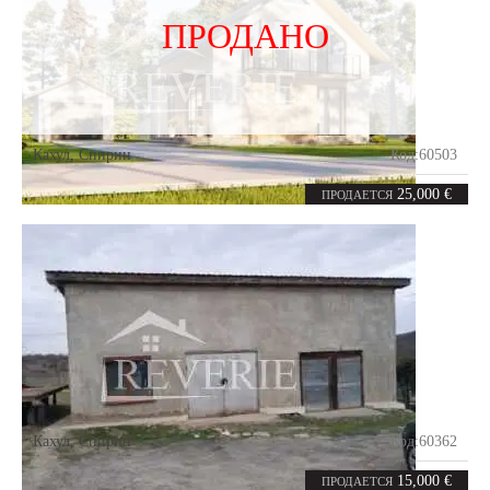
ПРОДАНО
Кахул
,
Спирин
Код:
60503
5.86
соток
25,000 €
ПРОДАЕТСЯ
Кахул
,
Спирин
Код:
60362
4
74
комнаты
m²
15,000 €
ПРОДАЕТСЯ