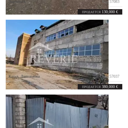
Зырнешть
Код:
57083
0
1120
комнат
m²
130,000 €
ПРОДАЕТСЯ
Кахул
,
Липованка
Код:
57037
0
1600
комнат
m²
380,000 €
ПРОДАЕТСЯ