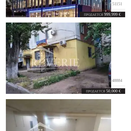
Кахул
,
Центр
Код:
51151
0
2800
комнат
m²
999,999 €
ПРОДАЕТСЯ
Кахул
,
Центр
Код:
48884
0
42.3
комнат
m²
50,000 €
ПРОДАЕТСЯ