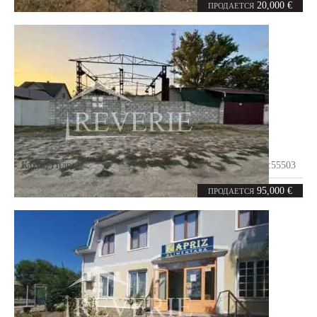
0
50
комнат
m²
20,000 €
ПРОДАЕТСЯ
Кахул
,
Гидро
Код:
55503
0
120
комнат
m²
95,000 €
ПРОДАЕТСЯ