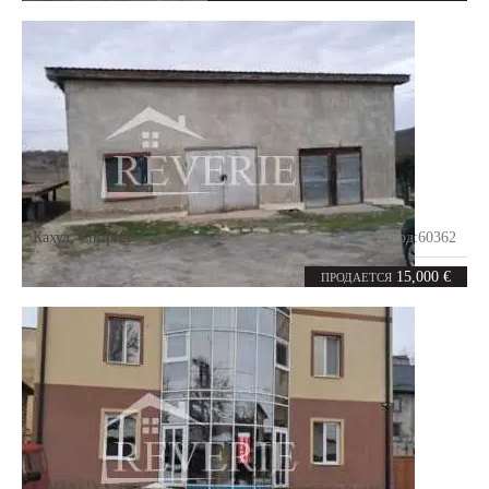
Кахул
,
Спирин
Код:
60362
4
74
комнаты
m²
15,000 €
ПРОДАЕТСЯ