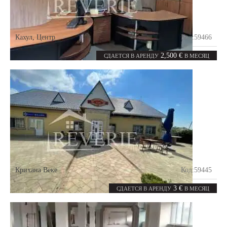
Кахул
,
Центр
Код:
59466
6
500
комнат
m²
2,500 €
СДАЕТСЯ В АРЕНДУ
В МЕСЯЦ
Крихана Веке
Код:
59445
0
290
комнат
m²
3 €
СДАЕТСЯ В АРЕНДУ
В МЕСЯЦ