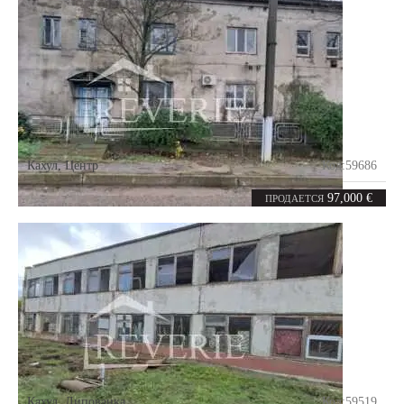
Кахул
,
Центр
Код:
59686
6
219
комнат
m²
97,000 €
ПРОДАЕТСЯ
Кахул
,
Липованка
Код:
59519