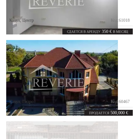
Кахул
,
Центр
Код:
61018
1
30
комната
m²
350 €
СДАЕТСЯ В АРЕНДУ
В МЕСЯЦ
Кахул
,
Гидро
Код:
60467
10
540
комнат
m²
500,000 €
ПРОДАЕТСЯ