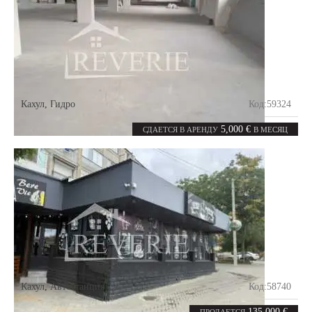
Кахул
,
Гидро
Код:
59324
1
1100
комната
m²
5,000 €
СДАЕТСЯ В АРЕНДУ
В МЕСЯЦ
Кахул
,
Автостанция
Код:
58740
0
140
комнат
m²
135,000 €