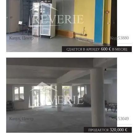
Кахул
,
Центр
Код:
53880
0
55
комнат
m²
600 €
СДАЕТСЯ В АРЕНДУ
В МЕСЯЦ
Кахул
,
Центр
Код:
53049
0
480
комнат
m²
320,000 €
ПРОДАЕТСЯ