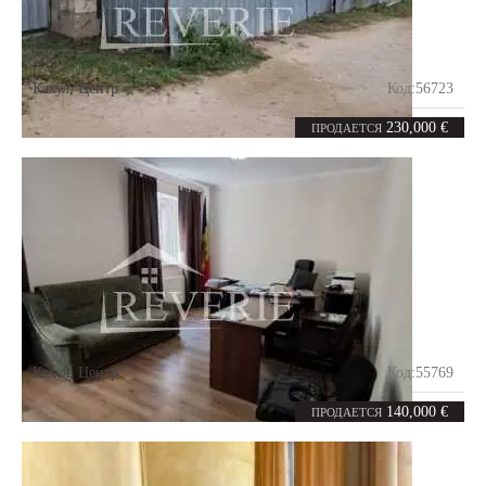
Кахул
,
Центр
Код:
56723
5
180
комнат
m²
230,000 €
ПРОДАЕТСЯ
Кахул
,
Центр
Код:
55769
0
120
комнат
m²
140,000 €
ПРОДАЕТСЯ