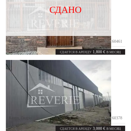
СДАНО
Кахул
,
Центр
Код:
60461
0
280
комнат
m²
1,800 €
СДАЕТСЯ В АРЕНДУ
В МЕСЯЦ
Кахул
,
Гидро
Код:
60378
0
1200
комнат
m²
3,000 €
СДАЕТСЯ В АРЕНДУ
В МЕСЯЦ