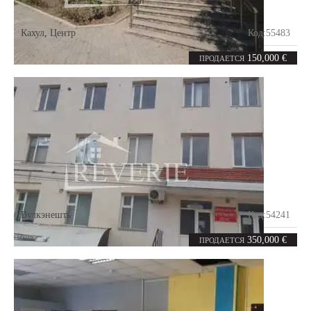
Кахул
,
Центр
Код:
55483
0
118.7
комнат
m²
150,000 €
ПРОДАЕТСЯ
Вулкэнешть
Код:
54241
10
1000
комнат
m²
350,000 €
ПРОДАЕТСЯ