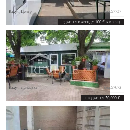
Кахул
,
Центр
Код:
57737
0
12
комнат
m²
100 €
СДАЕТСЯ В АРЕНДУ
В МЕСЯЦ
Кахул
,
Лапаевка
Код:
57672
0
260
комнат
m²
50,000 €
ПРОДАЕТСЯ