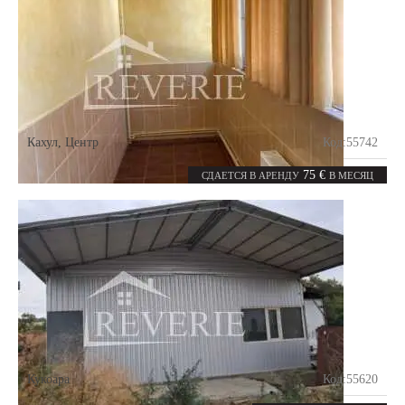
Кахул
,
Центр
Код:
55742
0
8
комнат
m²
75 €
СДАЕТСЯ В АРЕНДУ
В МЕСЯЦ
Кукоара
Код:
55620