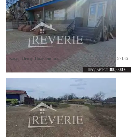
Кахул
,
Центр-Поликлиника
Код:
57136
0
275
комнат
m²
300,000 €
ПРОДАЕТСЯ