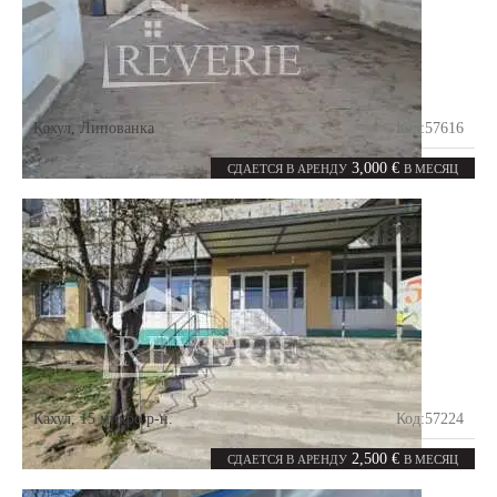
Кахул
,
Липованка
Код:
57616
6
1600
комнат
m²
3,000 €
СДАЕТСЯ В АРЕНДУ
В МЕСЯЦ
Кахул
,
15 микро р-н.
Код:
57224
0
367.8
комнат
m²
2,500 €
СДАЕТСЯ В АРЕНДУ
В МЕСЯЦ