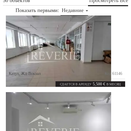
50 объектов
Просмотреть Все
Показать первыми:
Недавние
Кахул
,
Жд-Вокзал
Код:
61146
5
1350
комнат
m²
5,500 €
СДАЕТСЯ В АРЕНДУ
В МЕСЯЦ