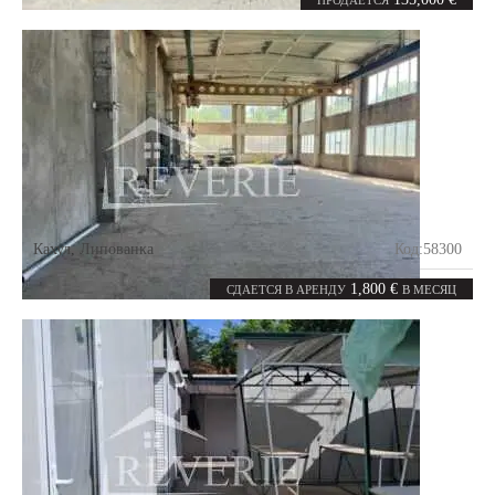
ПРОДАЕТСЯ
Кахул
,
Липованка
Код:
58300
0
470
комнат
m²
1,800 €
СДАЕТСЯ В АРЕНДУ
В МЕСЯЦ