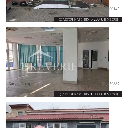
Кахул
,
Центр
Код:
60145
2
465
комнаты
m²
3,200 €
СДАЕТСЯ В АРЕНДУ
В МЕСЯЦ
Кахул
,
Центр
Код:
59887
4
120
комнаты
m²
1,000 €
СДАЕТСЯ В АРЕНДУ
В МЕСЯЦ