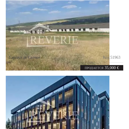
Тартаул де Салчие
Код:
51963
0
1125
комнат
m²
35,000 €
ПРОДАЕТСЯ