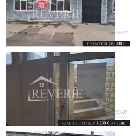
Кантемир
Код:
59822
5
120
комнат
m²
120,000 €
ПРОДАЕТСЯ
Кахул
,
Центр
Код:
59697
4
200
комнаты
m²
1,200 €
СДАЕТСЯ В АРЕНДУ
В МЕСЯЦ