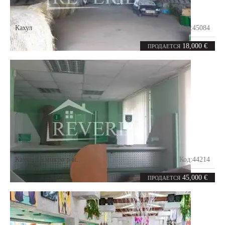
Кахул
Код:
45084
0
335
комнат
m²
18,000 €
ПРОДАЕТСЯ
Кахул
,
15 микро р-н.
Код:
44214
2
32
комнаты
m²
45,000 €
ПРОДАЕТСЯ