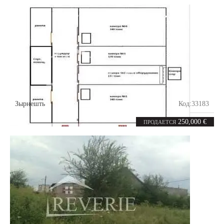
Зырнешть
Код:
33183
3
1560
комнаты
m²
250,000 €
ПРОДАЕТСЯ