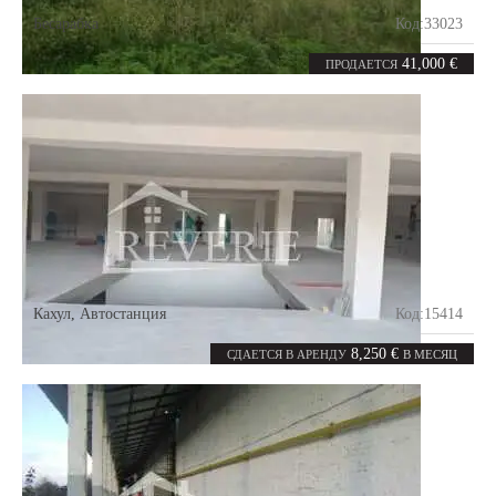
Бесарабка
Код:
33023
7
764
комнат
m²
41,000 €
ПРОДАЕТСЯ
Кахул
,
Автостанция
Код:
15414
10
1650
комнат
m²
8,250 €
СДАЕТСЯ В АРЕНДУ
В МЕСЯЦ