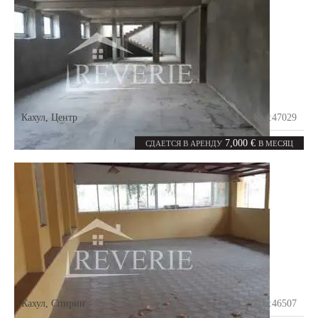
Кахул
,
Центр
Код:
47029
0
1300
комнат
m²
7,000 €
СДАЕТСЯ В АРЕНДУ
В МЕСЯЦ
Кахул
,
Спирин
Код:
46507