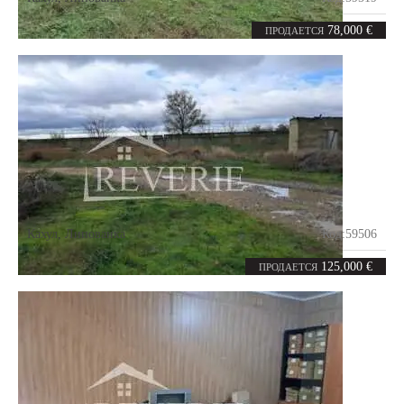
0
367
комнат
m²
78,000 €
ПРОДАЕТСЯ
Кахул
,
Липованка
Код:
59506
0
670
комнат
m²
125,000 €
ПРОДАЕТСЯ