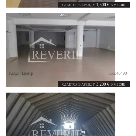
0
800
комнат
m²
1,500 €
СДАЕТСЯ В АРЕНДУ
В МЕСЯЦ
Кахул
,
Центр
Код:
46490
1
400
комната
m²
3,200 €
СДАЕТСЯ В АРЕНДУ
В МЕСЯЦ