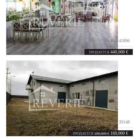
Кахул
,
Центр
Код:
41896
0
350
комнат
m²
440,000 €
ПРОДАЕТСЯ
Манта
Код:
39148
10
800
комнат
m²
160,000 €
ПРОДАЕТСЯ
180,000 €