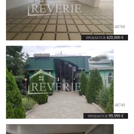
Кахул
,
Центр
Код:
48768
8
600
комнат
m²
420,000 €
ПРОДАЕТСЯ
Вулкэнешть
Код:
48749
7
374
комнат
m²
99,999 €
ПРОДАЕТСЯ