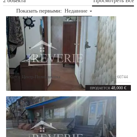
2 объекта
Просмотреть Все
Показать первыми:
Недавние
Кахул
,
Центр-Поликлиника
Код:
60744
2
47.3
комнаты
m²
48,000 €
ПРОДАЕТСЯ