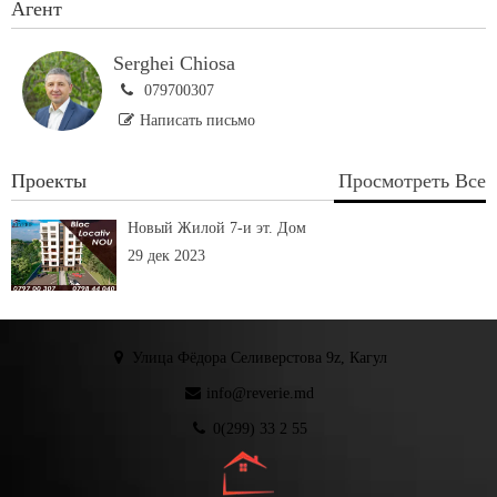
Агент
Serghei Chiosa
079700307
Написать письмо
Проекты
Просмотреть Все
Новый Жилой 7-и эт. Дом
29 дек 2023
Улица Фёдора Селиверстова 9z, Кагул
info@reverie.md
0(299) 33 2 55