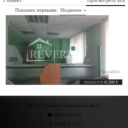
1 объект
Просмотреть Все
Показать первыми:
Недавние
Кахул
,
15 микро р-н.
Код:
44214
2
32
комнаты
m²
45,000 €
ПРОДАЕТСЯ
Улица Фёдора Селиверстова 9z, Кагул
info@reverie.md
0(299) 33 2 55