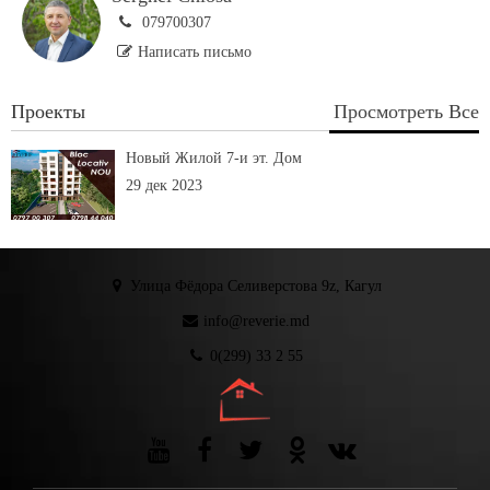
079700307
Написать письмо
Проекты
Просмотреть Все
Новый Жилой 7-и эт. Дом
29 дек 2023
Улица Фёдора Селиверстова 9z, Кагул
info@reverie.md
0(299) 33 2 55