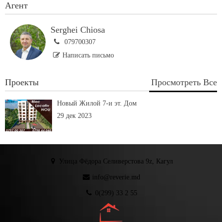
Агент
Serghei Chiosa
079700307
Написать письмо
Проекты
Просмотреть Все
Новый Жилой 7-и эт. Дом
29 дек 2023
Улица Фёдора Селиверстова 9z, Кагул
info@reverie.md
0(299) 33 2 55