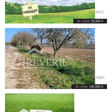
Cahul
,
Calea Ferata
Cod:
60427
20
ari
39,000 €
SE VINDE
Cahul
Cod:
56085
1340
ari
140,000 €
SE VINDE