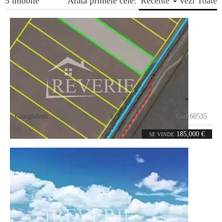
5 imobile
Arata primele cele:
Recente
Vezi Toate
Giurgiulești
Cod:
60535
55
ari
185,000 €
SE VINDE