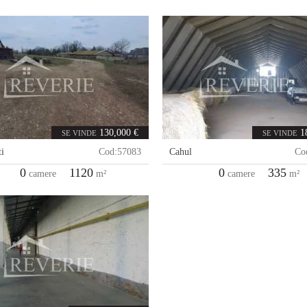
130,000 €
1
SE VINDE
SE VINDE
i
Cod:
57083
Cahul
Co
0
1120
0
335
camere
m²
camere
m²