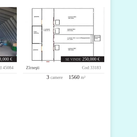
8,000 €
250,000 €
SE VINDE
d:
45084
Zîrneşti
Cod:
33183
3
1560
camere
m²