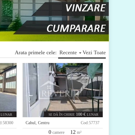
Arata primele cele:
Recente
Vezi Toate
100 €
LUNAR
SE DĂ ÎN CHIRIE
LUNAR
d:
58300
Cahul
,
Centru
Cod:
57737
0
12
camere
m²