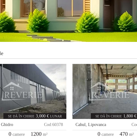
le
3,000 €
1,800 €
SE DĂ ÎN CHIRIE
LUNAR
SE DĂ ÎN CHIRIE
,
Ghidro
Cod:
60378
Cahul
,
Lipovanca
Co
0
1200
0
470
camere
m²
camere
m²