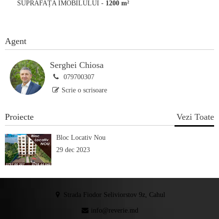
SUPRAFAȚA IMOBILULUI
-
1200 m²
Agent
Serghei Chiosa
079700307
Scrie o scrisoare
Proiecte
Vezi Toate
Bloc Locativ Nou
29 dec 2023
Strada Fiodor Seliviorstov 9z, Cahul
info@reverie.md