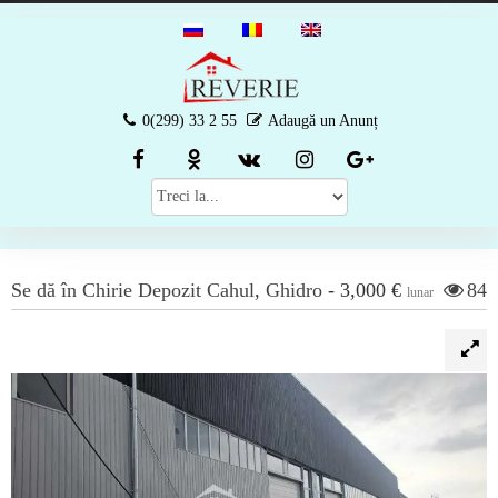
0(299) 33 2 55
Adaugă un Anunț
Se dă în Chirie
Depozit
Cahul
,
Ghidro
-
3,000 €
84
lunar