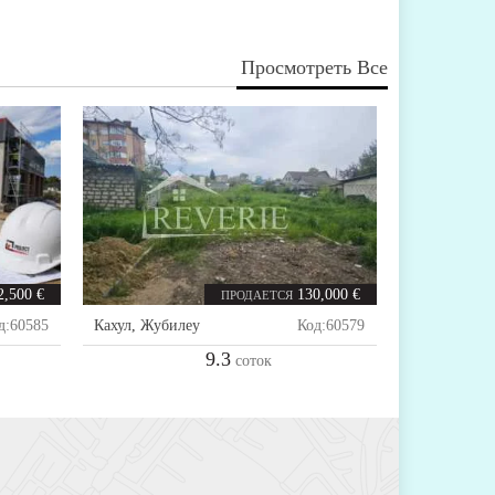
Просмотреть Все
2,500 €
130,000 €
ПРОДАЕТСЯ
д:
60585
Кахул
,
Жубилеу
Код:
60579
9.3
соток