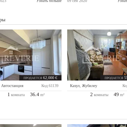
2023
Узнать больше
09 сен 2020
Узна
ры
62,000 €
5
ПРОДАЕТСЯ
ПРОДАЕТСЯ
,
Автостанция
Код:
61139
Кахул
,
Жубилеу
Ко
1
36.4
2
49
комната
m²
комнаты
m²