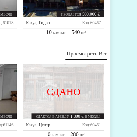
500,000 €
 МЕСЯЦ
ПРОДАЕТСЯ
д:
61018
Кахул
,
Гидро
Код:
60467
10
540
комнат
m²
Просмотреть Все
СДАНО
1,800 €
 МЕСЯЦ
СДАЕТСЯ В АРЕНДУ
В МЕСЯЦ
д:
61146
Кахул
,
Центр
Код:
60461
0
280
комнат
m²