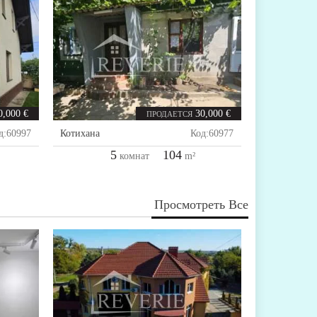
0,000 €
30,000 €
ПРОДАЕТСЯ
д:
60997
Котихана
Код:
60977
5
104
комнат
m²
Просмотреть Все