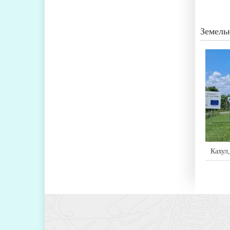
Земель
Кахул