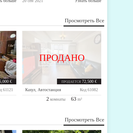
ть больше
20 сен 2021
Узнать больше
Просмотреть Все
ПРОДАНО
5,000 €
72,500 €
ПРОДАЕТСЯ
д:
61121
Кахул
,
Автостанция
Код:
61082
2
63
комнаты
m²
Просмотреть Все