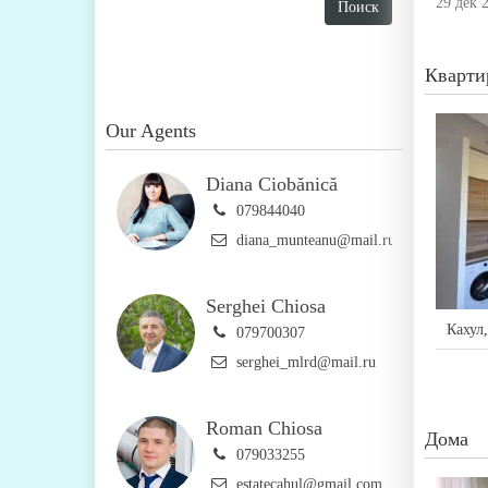
29 дек 
Кварти
Our Agents
Diana Ciobănică
079844040
diana_munteanu@mail.ru
Serghei Chiosa
Кахул
079700307
serghei_mlrd@mail.ru
Roman Chiosa
Дома
079033255
estatecahul@gmail.com