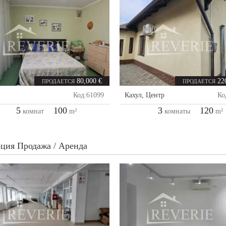
80,000 €
22
ПРОДАЕТСЯ
ПРОДАЕТСЯ
Код:
61099
Кахул
,
Центр
Ко
5
100
3
120
комнат
m²
комнаты
m²
ция Продажа / Аренда