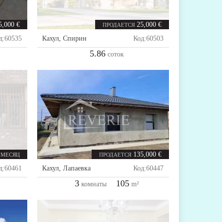
5,000 €
25,000 €
ПРОДАЕТСЯ
д:
60535
Кахул
,
Спирин
Код:
60503
5.86
соток
135,000 €
 МЕСЯЦ
ПРОДАЕТСЯ
д:
60461
Кахул
,
Лапаевка
Код:
60447
3
105
комнаты
m²