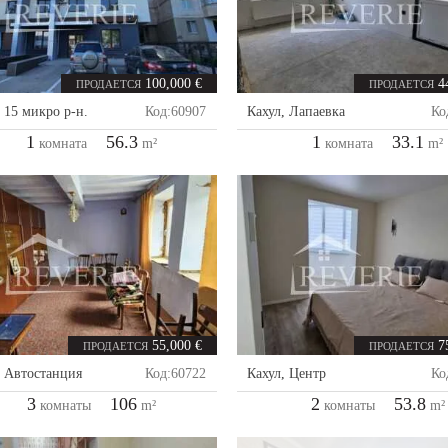
100,000 €
4
ПРОДАЕТСЯ
ПРОДАЕТСЯ
,
15 микро р-н.
Код:
60907
Кахул
,
Лапаевка
Ко
1
56.3
1
33.1
комната
m²
комната
m²
55,000 €
7
ПРОДАЕТСЯ
ПРОДАЕТСЯ
,
Автостанция
Код:
60722
Кахул
,
Центр
Ко
3
106
2
53.8
комнаты
m²
комнаты
m²