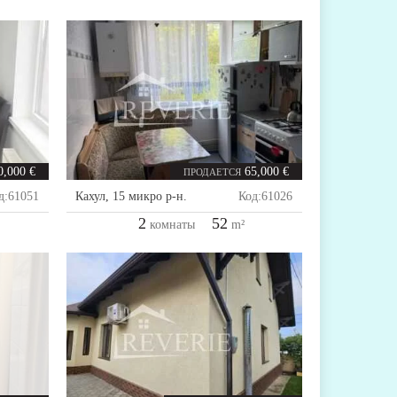
0,000 €
65,000 €
ПРОДАЕТСЯ
д:
61051
Кахул
,
15 микро р-н.
Код:
61026
2
52
комнаты
m²