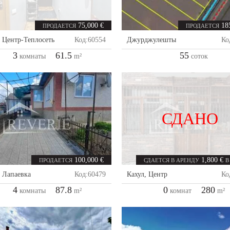
75,000 €
18
ПРОДАЕТСЯ
ПРОДАЕТСЯ
,
Центр-Теплосеть
Код:
60554
Джурджулешты
Ко
3
61.5
55
комнаты
m²
соток
СДАНО
100,000 €
1,800 €
ПРОДАЕТСЯ
СДАЕТСЯ В АРЕНДУ
В
,
Лапаевка
Код:
60479
Кахул
,
Центр
Ко
4
87.8
0
280
комнаты
m²
комнат
m²