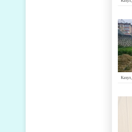
Кахул
Кахул