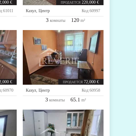
2,000 €
220,000 €
ПРОДАЕТСЯ
д:
61011
Кахул
,
Центр
Код:
60997
3
120
комнаты
m²
2,000 €
72,000 €
ПРОДАЕТСЯ
д:
60970
Кахул
,
Центр
Код:
60958
3
65.1
комнаты
m²