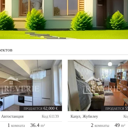
ъектов
62,000 €
5
ПРОДАЕТСЯ
ПРОДАЕТСЯ
,
Автостанция
Код:
61139
Кахул
,
Жубилеу
Ко
1
36.4
2
49
комната
m²
комнаты
m²