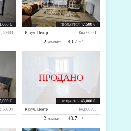
4,000 €
47,500 €
ПРОДАЕТСЯ
д:
60883
Кахул
,
Центр
Код:
60871
2
40.7
комнаты
m²
ПРОДАНО
5,000 €
43,000 €
ПРОДАЕТСЯ
д:
60704
Кахул
,
Центр
Код:
60693
2
40.7
комнаты
m²