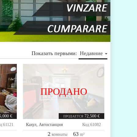
Показать первыми:
Недавние
ПРОДАНО
5,000 €
72,500 €
ПРОДАЕТСЯ
д:
61121
Кахул
,
Автостанция
Код:
61082
2
63
комнаты
m²