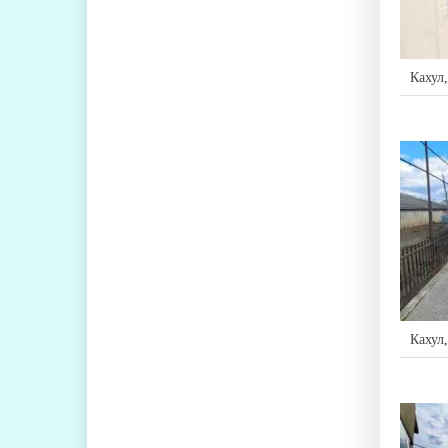
Кахул
Кахул