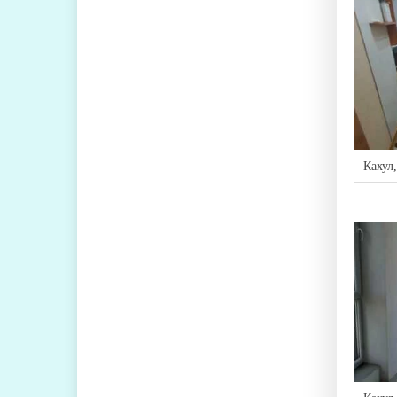
Кахул