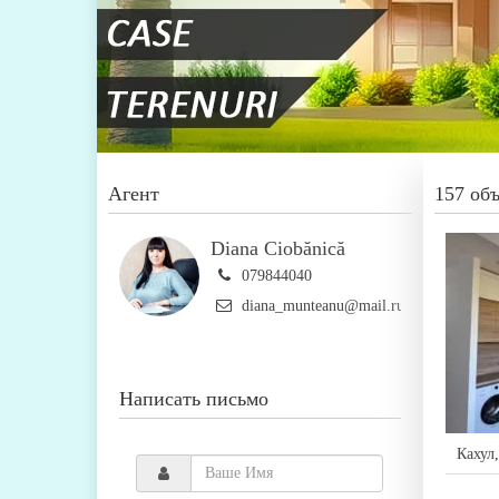
Агент
157 об
Diana Ciobănică
079844040
diana_munteanu@mail.ru
Написать письмо
Кахул