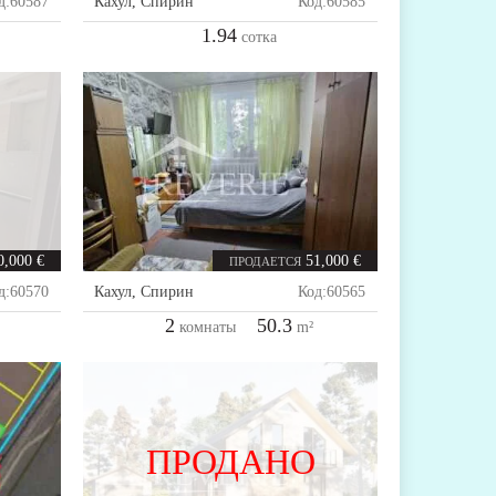
д:
60587
Кахул
,
Спирин
Код:
60585
1.94
сотка
0,000 €
51,000 €
ПРОДАЕТСЯ
д:
60570
Кахул
,
Спирин
Код:
60565
2
50.3
комнаты
m²
ПРОДАНО