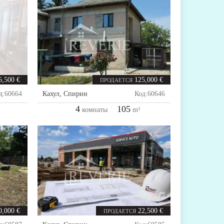
6,500 €
125,000 €
ПРОДАЕТСЯ
д:
60664
Кахул
,
Спирин
Код:
60646
4
105
комнаты
m²
0,000 €
22,500 €
ПРОДАЕТСЯ