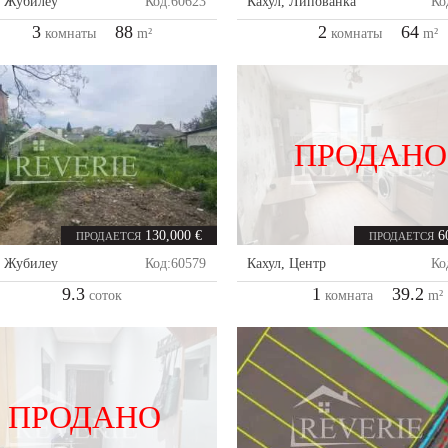
,
Жубилеу
Код:
60623
Кахул
,
Липованка
Ко
3
88
2
64
комнаты
m²
комнаты
m²
ПРОДАНО
130,000 €
6
ПРОДАЕТСЯ
ПРОДАЕТСЯ
,
Жубилеу
Код:
60579
Кахул
,
Центр
Ко
9.3
1
39.2
соток
комната
m²
ПРОДАНО