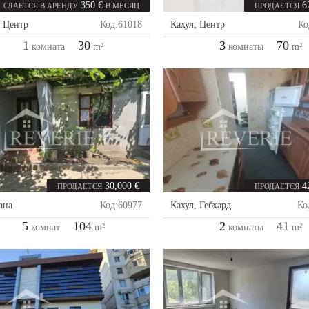
350 €
6
СДАЕТСЯ В АРЕНДУ
В МЕСЯЦ
ПРОДАЕТСЯ
,
Центр
Код:
61018
Кахул
,
Центр
Ко
1
30
3
70
комната
m²
комнаты
m²
30,000 €
4
ПРОДАЕТСЯ
ПРОДАЕТСЯ
ана
Код:
60977
Кахул
,
Гебхард
Ко
5
104
2
41
комнат
m²
комнаты
m²