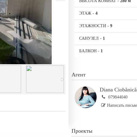
ВЫСОТА КОМНАТ
-
280 м
ЭТАЖ
-
4
ЭТАЖНОСТИ
-
9
САНУЗЕЛ
-
1
БАЛКОН
-
1
Агент
Diana Ciobănică
079844040
Написать письм
Проекты