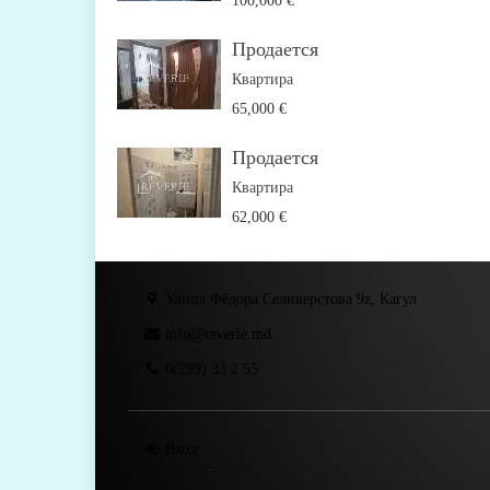
100,000 €
Продается
Квартира
65,000 €
Продается
Квартира
62,000 €
Улица Фёдора Селиверстова 9z, Кагул
info@reverie.md
0(299) 33 2 55
Вход