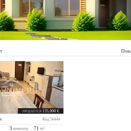
т
Пок
135,000 €
ПРОДАЕТСЯ
я
Код:
56444
3
71
комнаты
m²