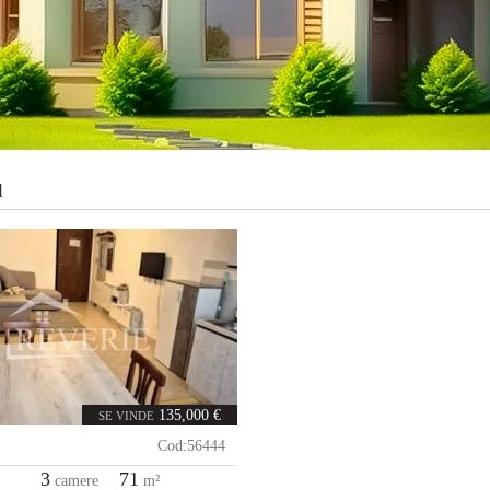
l
135,000 €
SE VINDE
Cod:
56444
3
71
camere
m²