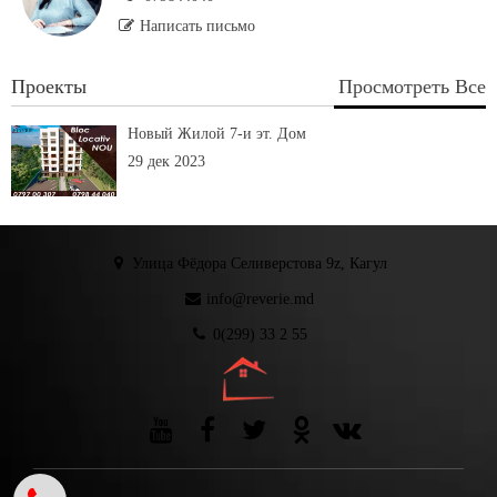
Написать письмо
Проекты
Просмотреть Все
Новый Жилой 7-и эт. Дом
29 дек 2023
Улица Фёдора Селиверстова 9z, Кагул
info@reverie.md
0(299) 33 2 55