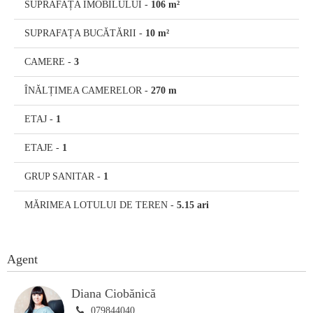
SUPRAFAȚA IMOBILULUI
-
106 m²
SUPRAFAȚA BUCĂTĂRII
-
10 m²
CAMERE
-
3
ÎNĂLȚIMEA CAMERELOR
-
270 m
ETAJ
-
1
ETAJE
-
1
GRUP SANITAR
-
1
MĂRIMEA LOTULUI DE TEREN
-
5.15 ari
Agent
Diana Ciobănică
079844040