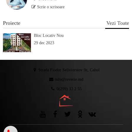
Scrie o scrisoare
Proiecte
Vezi Toate
Bloc Locativ Nou
29 dec 2023
Strada Fiodor Seliviorstov 9z, Cahul
info@reverie.md
0(299) 33 2 55