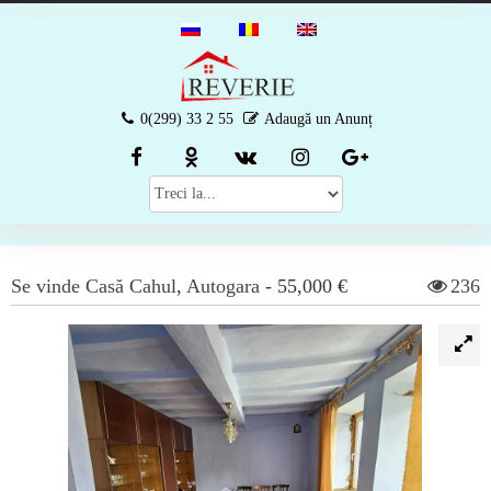
0(299) 33 2 55
Adaugă un Anunț
Se vinde
Casă
Cahul
,
Autogara
-
55,000 €
236