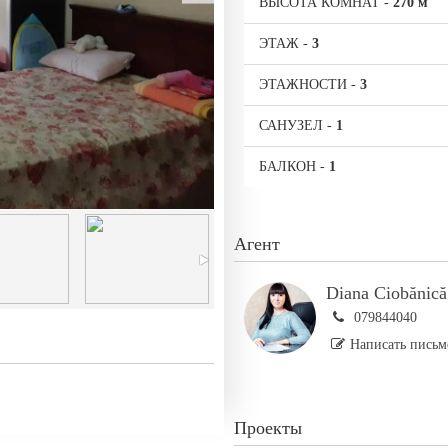
ВЫСОТА КОМНАТ
-
270 м
ЭТАЖ
-
3
ЭТАЖНОСТИ
-
3
САНУЗЕЛ
-
1
БАЛКОН
-
1
Агент
Diana Ciobănică
079844040
Написать письм
Проекты