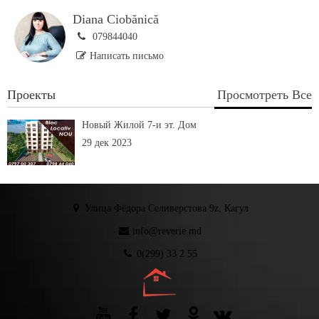
Diana Ciobănică
079844040
Написать письмо
Проекты
Просмотреть Все
Новый Жилой 7-и эт. Дом
29 дек 2023
Улица Фёдора Селиверстова 9z, Кагул
info@reverie.md
0(299) 33 2 55