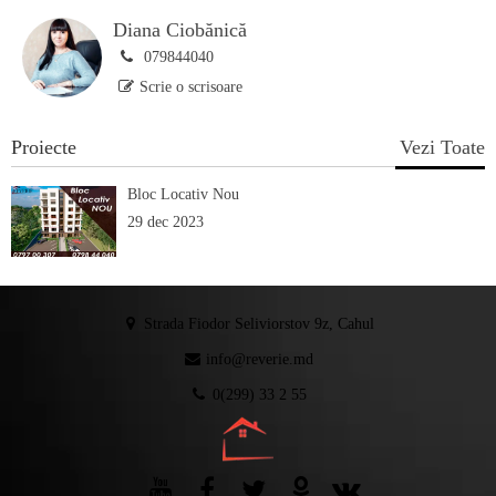
Diana Ciobănică
079844040
Scrie o scrisoare
Proiecte
Vezi Toate
Bloc Locativ Nou
29 dec 2023
Strada Fiodor Seliviorstov 9z, Cahul
info@reverie.md
0(299) 33 2 55