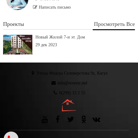
Написать письмо
Проекты
Просмотреть Все
Новый Жилой 7-и эт. Дом
29 дек 2023
Улица Фёдора Селиверстова 9z, Кагул
info@reverie.md
0(299) 33 2 55