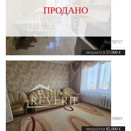
ПРОДАНО
Кахул
,
Гидро
Код:
59717
2
52
комнаты
m²
57,000 €
ПРОДАЕТСЯ
Кахул
,
Лапаевка
Код:
59603
3
70.1
комнаты
m²
85,000 €
ПРОДАЕТСЯ