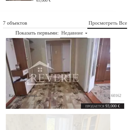
65,000 €
7 объектов
Просмотреть Все
Показать первыми:
Недавние
Кахул
,
Лапаевка
Код:
60162
4
82
комнаты
m²
93,000 €
ПРОДАЕТСЯ