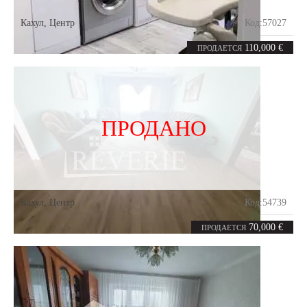
Кахул
,
Центр
Код:
57027
3
69
комнаты
m²
110,000 €
ПРОДАЕТСЯ
ПРОДАНО
Кахул
,
Центр
Код:
54739
3
70
комнаты
m²
70,000 €
ПРОДАЕТСЯ