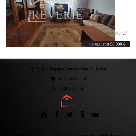
Кахул
,
Гидро
Код:
43427
3
69.9
комнаты
m²
98,000 €
ПРОДАЕТСЯ
Улица Фёдора Селиверстова 9z, Кагул
info@reverie.md
0(299) 33 2 55
Вход
Copyright © 2026 Reverie