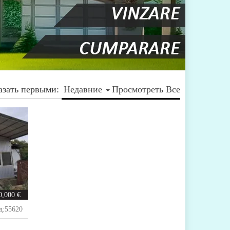
азать первыми:
Недавние
Просмотреть Все
0,000 €
д:
55620