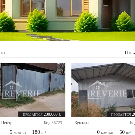
та
Пок
230,000 €
2
ПРОДАЕТСЯ
ПРОДАЕТСЯ
,
Центр
Код:
56723
Кукоара
Ко
5
180
0
50
комнат
m²
комнат
m²