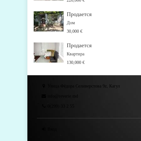
220,000 €
Продается
Дом
30,000 €
Продается
Квартира
130,000 €
Улица Фёдора Селиверстова 9z, Кагул
info@reverie.md
0(299) 33 2 55
Вход