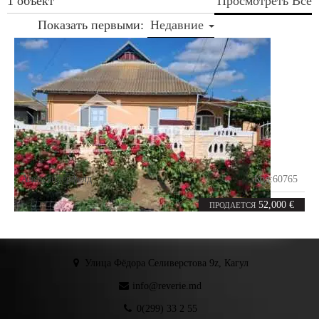
1 объект
Просмотреть Все
Показать первыми:
Недавние
Александерфелд
Код:
60765
5
147
комнат
m²
52,000 €
ПРОДАЕТСЯ
Улица Фёдора Селиверстова 9z, Кагул
info@reverie.md
0(299) 33 2 55