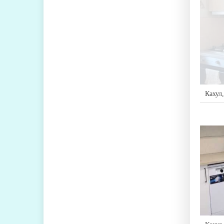
Кахул