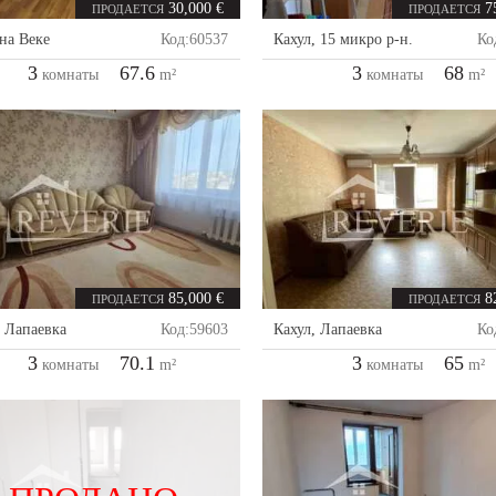
30,000 €
7
ПРОДАЕТСЯ
ПРОДАЕТСЯ
на Веке
Код:
60537
Кахул
,
15 микро р-н.
Ко
3
67.6
3
68
комнаты
m²
комнаты
m²
85,000 €
8
ПРОДАЕТСЯ
ПРОДАЕТСЯ
,
Лапаевка
Код:
59603
Кахул
,
Лапаевка
Ко
3
70.1
3
65
комнаты
m²
комнаты
m²