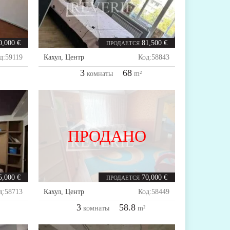
0,000 €
81,500 €
ПРОДАЕТСЯ
д:
59119
Кахул
,
Центр
Код:
58843
3
68
комнаты
m²
ПРОДАНО
5,000 €
70,000 €
ПРОДАЕТСЯ
д:
58713
Кахул
,
Центр
Код:
58449
3
58.8
комнаты
m²