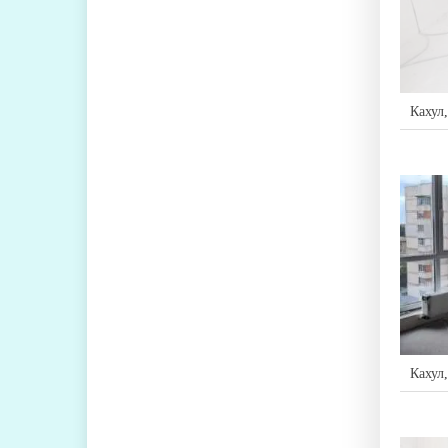
Кахул
Кахул