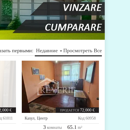
азать первыми:
Недавние
Просмотреть Все
2,000 €
72,000 €
ПРОДАЕТСЯ
д:
61011
Кахул
,
Центр
Код:
60958
3
65.1
комнаты
m²