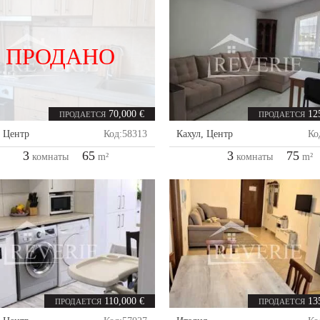
ПРОДАНО
70,000 €
12
ПРОДАЕТСЯ
ПРОДАЕТСЯ
,
Центр
Код:
58313
Кахул
,
Центр
Ко
3
65
3
75
комнаты
m²
комнаты
m²
110,000 €
13
ПРОДАЕТСЯ
ПРОДАЕТСЯ