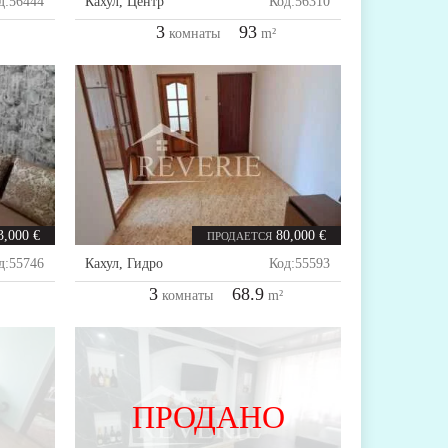
д:
56444
Кахул
,
Центр
Код:
56310
3
93
комнаты
m²
3,000 €
80,000 €
ПРОДАЕТСЯ
д:
55746
Кахул
,
Гидро
Код:
55593
3
68.9
комнаты
m²
ПРОДАНО