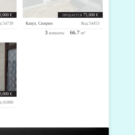
0,000 €
75,000 €
ПРОДАЕТСЯ
д:
54739
Кахул
,
Спирин
Код:
54453
3
66.7
комнаты
m²
0,000 €
д:
41000