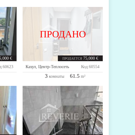
ПРОДАНО
5,000 €
75,000 €
ПРОДАЕТСЯ
д:
60623
Кахул
,
Центр-Теплосеть
Код:
60554
3
61.5
комнаты
m²