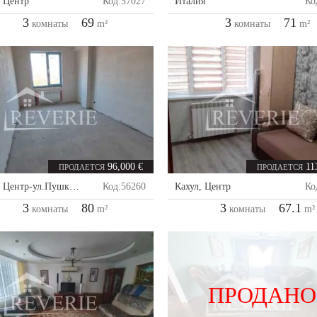
,
Центр
Код:
57027
Италия
Ко
3
69
3
71
комнаты
m²
комнаты
m²
96,000 €
11
ПРОДАЕТСЯ
ПРОДАЕТСЯ
,
Центр-ул.Пушкина
Код:
56260
Кахул
,
Центр
Ко
3
80
3
67.1
комнаты
m²
комнаты
m²
ПРОДАНО