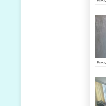
Кахул
Кахул