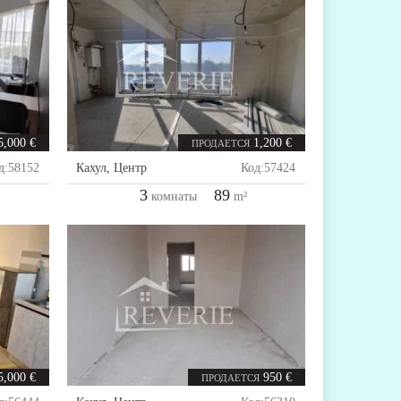
5,000 €
1,200 €
ПРОДАЕТСЯ
д:
58152
Кахул
,
Центр
Код:
57424
3
89
комнаты
m²
5,000 €
950 €
ПРОДАЕТСЯ