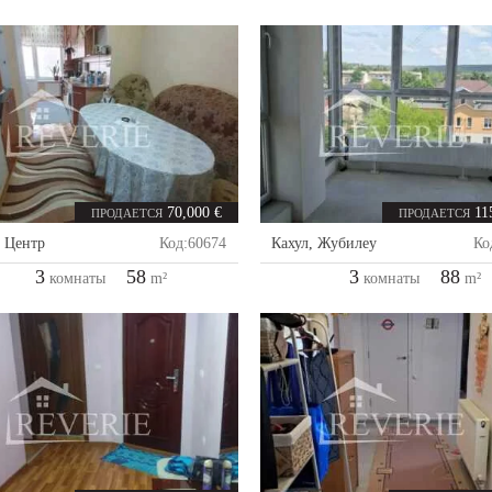
70,000 €
11
ПРОДАЕТСЯ
ПРОДАЕТСЯ
,
Центр
Код:
60674
Кахул
,
Жубилеу
Ко
3
58
3
88
комнаты
m²
комнаты
m²