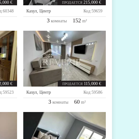
5,000 €
215,000 €
ПРОДАЕТСЯ
д:
60348
Кахул
,
Центр
Код:
59659
3
152
комнаты
m²
2,000 €
115,000 €
ПРОДАЕТСЯ
д:
59523
Кахул
,
Центр
Код:
59586
3
60
комнаты
m²