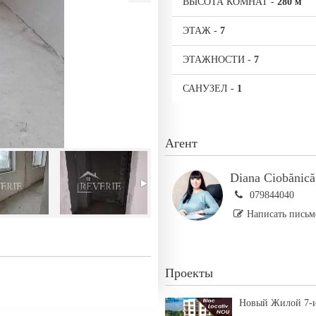
ВЫСОТА КОМНАТ
-
280 м
ЭТАЖ
-
7
ЭТАЖНОСТИ
-
7
САНУЗЕЛ
-
1
Агент
Diana Ciobănică
079844040
Написать письм
Проекты
Новый Жилой 7-и