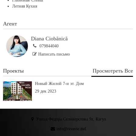
Глиненые Стены
Летняя Кухня
Агент
Diana Ciobănică
079844040
Написать письмо
Проекты
Просмотреть Все
Новый Жилой 7-и эт. Дом
29 дек 2023
Улица Фёдора Селиверстова 9z, Кагул
info@reverie.md