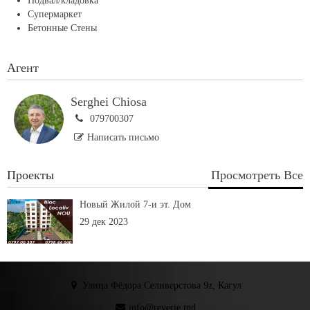
Подвал/кладовка
Супермаркет
Бетонные Стены
Агент
Serghei Chiosa
079700307
Написать письмо
Проекты
Просмотреть Все
Новый Жилой 7-и эт. Дом
29 дек 2023
Улица Фёдора Селиверстова 9z, Кагул
info@reverie.md