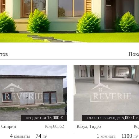
ктов
Пок
15,000 €
5,000 €
ПРОДАЕТСЯ
СДАЕТСЯ В АРЕНДУ
В
,
Спирин
Код:
60362
Кахул
,
Гидро
Ко
4
74
1
1100
комнаты
m²
комната
m²