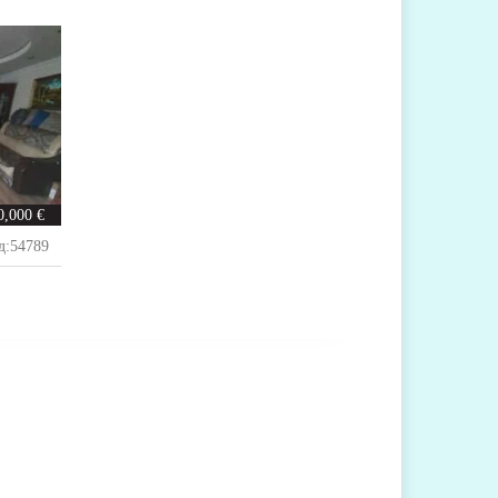
0,000 €
д:
54789