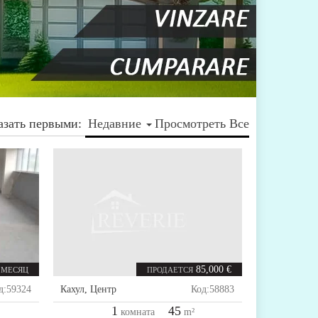
азать первыми:
Недавние
Просмотреть Все
85,000 €
 МЕСЯЦ
ПРОДАЕТСЯ
д:
59324
Кахул
,
Центр
Код:
58883
1
45
комната
m²