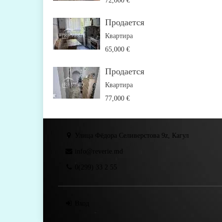
72,000 €
Продается
Квартира
65,000 €
Продается
Квартира
77,000 €
Улица Фёдора Селиверстова 9z, Кагул
info@reverie.md
0(299) 33 2 55
Вход