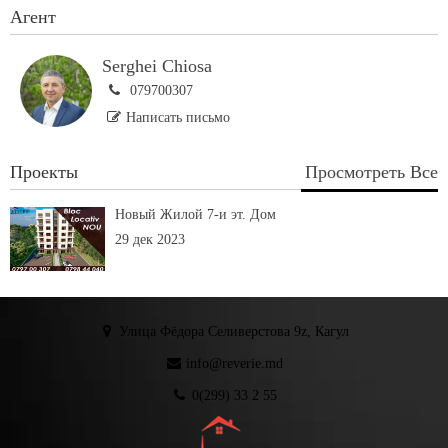
Агент
Serghei Chiosa
079700307
Написать письмо
Проекты
Просмотреть Все
Новый Жилой 7-и эт. Дом
29 дек 2023
Улица Фёдора Селиверстова 9z, Кагул
info@reverie.md
0(299) 33 2 55