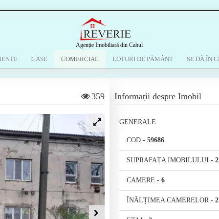
Agenție Imobiliară din Cahul
MENTE
CASE
COMERCIAL
LOTURI DE PĂMÂNT
SE DĂ ÎN C
359
Informații despre Imobil
GENERALE
COD
-
59686
SUPRAFAȚA IMOBILULUI
-
2
CAMERE
-
6
ÎNĂLȚIMEA CAMERELOR
-
2