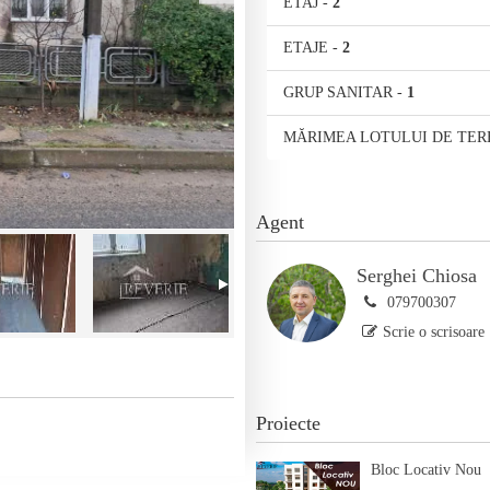
ETAJ
-
2
ETAJE
-
2
GRUP SANITAR
-
1
MĂRIMEA LOTULUI DE TER
Agent
Serghei Chiosa
079700307
Scrie o scrisoare
Proiecte
Bloc Locativ Nou