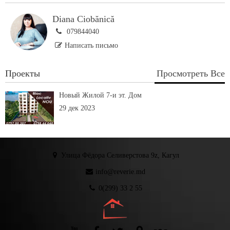
Diana Ciobănică
079844040
Написать письмо
Проекты
Просмотреть Все
Новый Жилой 7-и эт. Дом
29 дек 2023
Улица Фёдора Селиверстова 9z, Кагул
info@reverie.md
0(299) 33 2 55