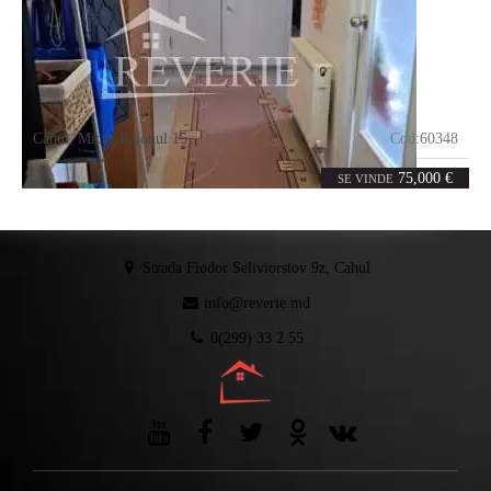
Cahul
,
Micro Raionul 15
Cod:
60348
3
68
camere
m²
75,000 €
SE VINDE
Strada Fiodor Seliviorstov 9z, Cahul
info@reverie.md
0(299) 33 2 55