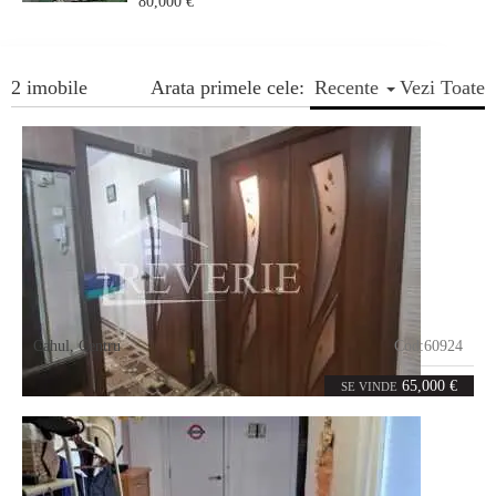
80,000 €
2 imobile
Arata primele cele:
Recente
Vezi Toate
Cahul
,
Centru
Cod:
60924
2
52
camere
m²
65,000 €
SE VINDE