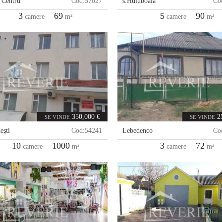
,
Centru
Cod:
57027
s.Huluboaia
Co
3
69
5
90
camere
m²
camere
m²
350,000 €
2
SE VINDE
SE VINDE
eşti
Cod:
54241
Lebedenco
Co
10
1000
3
72
camere
m²
camere
m²