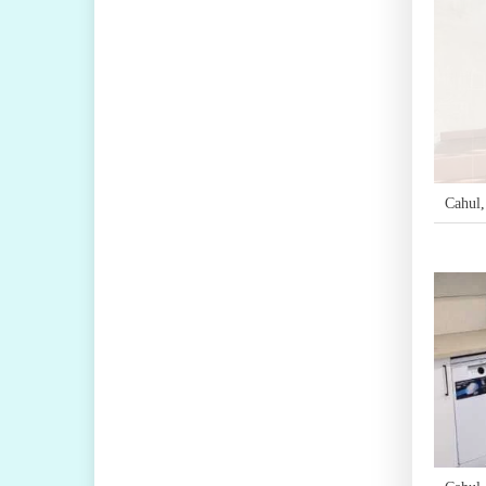
Cahul