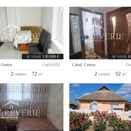
130,000 €
6
SE VINDE
SE VINDE
,
Centru
Cod:
61051
Cahul
,
Centru
Co
2
72
2
52
camere
m²
camere
m²