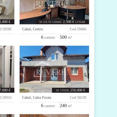
5,000 €
2,500 €
SE DĂ ÎN CHIRIE
LUNAR
d:
59586
Cahul
,
Centru
Cod:
59466
6
500
camere
m²
7,000 €
250,000 €
SE VINDE
d:
58916
Cahul
,
Calea Ferata
Cod:
58238
6
240
camere
m²