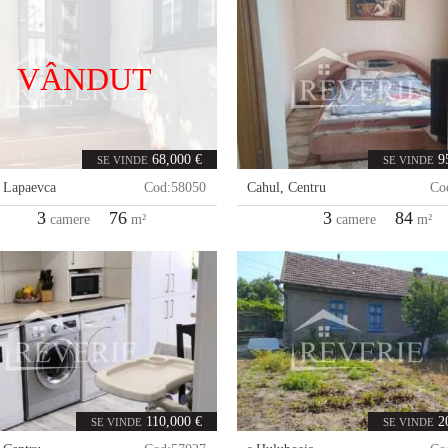
VÂNDUT
68,000 €
9
SE VINDE
SE VINDE
,
Lapaevca
Cod:
58050
Cahul
,
Centru
Co
3
76
3
84
camere
m²
camere
m²
110,000 €
2
SE VINDE
SE VINDE