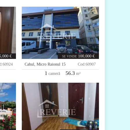
5,000 €
100,000 €
SE VINDE
d:
60924
Cahul
,
Micro Raionul 15
Cod:
60907
1
56.3
cameră
m²