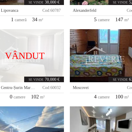
38,000 €
5
SE VINDE
SE VINDE
,
Lipovanca
Cod:
60787
Alexanderfeld
Co
1
34
5
147
cameră
m²
camere
m²
VÂNDUT
70,000 €
6
SE VINDE
SE VINDE
,
Centru-Șurin Market
Cod:
60032
Moscovei
Co
0
102
4
100
camere
m²
camere
m²