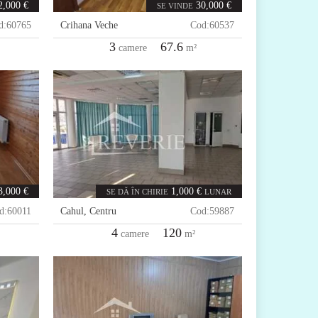
2,000 €
30,000 €
SE VINDE
d:
60765
Crihana Veche
Cod:
60537
3
67.6
camere
m²
3,000 €
1,000 €
SE DĂ ÎN CHIRIE
LUNAR
d:
60011
Cahul
,
Centru
Cod:
59887
4
120
camere
m²