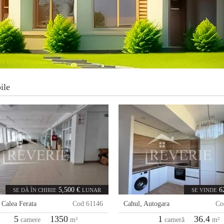
ile
5,500 €
6
SE DĂ ÎN CHIRIE
LUNAR
SE VINDE
,
Calea Ferata
Cod:
61146
Cahul
,
Autogara
Co
5
1350
1
36.4
camere
m²
cameră
m²