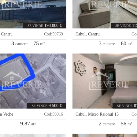
198,000 €
11
SE VINDE
SE VINDE
,
Centru
Cod:
59769
Cahul
,
Centru
Co
3
75
3
60
camere
m²
camere
m²
9,500 €
8
SE VINDE
SE VINDE
a Veche
Cod:
59016
Cahul
,
Micro Raionul 15
Co
9.87
2
56
ari
camere
m²