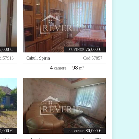
5,000 €
76,000 €
SE VINDE
d:
57913
Cahul
,
Spirin
Cod:
57857
4
98
camere
m²
0,000 €
80,000 €
SE VINDE