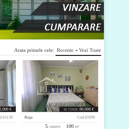
Arata primele cele:
Recente
Vezi Toate
2,000 €
80,000 €
SE VINDE
d:
61139
Roşu
Cod:
61099
5
100
camere
m²