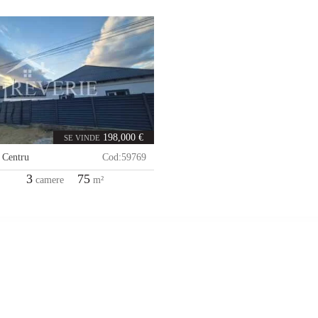
198,000 €
SE VINDE
,
Centru
Cod:
59769
3
75
camere
m²