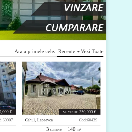
Arata primele cele:
Recente
Vezi Toate
0,000 €
250,000 €
SE VINDE
d:
60907
Cahul
,
Lapaevca
Cod:
60439
3
140
camere
m²