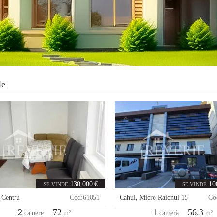
le
130,000 €
10
SE VINDE
SE VINDE
,
Centru
Cod:
61051
Cahul
,
Micro Raionul 15
Co
2
72
1
56.3
camere
m²
cameră
m²