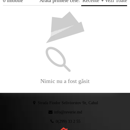
0 imobile
Arata primele cele:
Recente
Vezi Toate
Nimic nu a fost găsit
Strada Fiodor Seliviorstov 9z, Cahul
info@reverie.md
0(299) 33 2 55