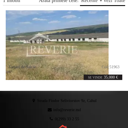
1 imobil
Arata primele cele:
Recente
Vezi Toate
Tartaul de Salcie
Cod:
51963
0
1125
camere
m²
35,000 €
SE VINDE
Strada Fiodor Seliviorstov 9z, Cahul
info@reverie.md
0(299) 33 2 55