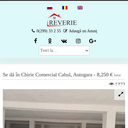
0(299) 33 2 55
Adaugă un Anunț
Se dă în Chirie
Comercial
Cahul
,
Autogara
-
8,250 €
lunar
1323