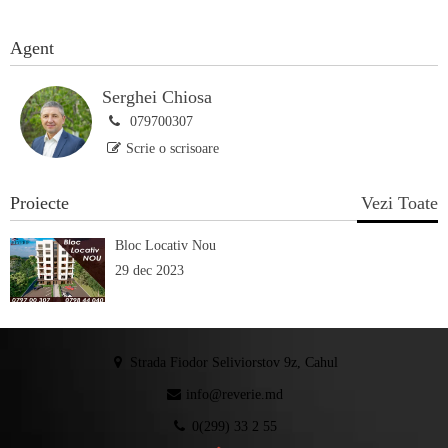
Agent
Serghei Chiosa
079700307
Scrie o scrisoare
Proiecte
Vezi Toate
Bloc Locativ Nou
29 dec 2023
Strada Fiodor Seliviorstov 9z, Cahul
info@reverie.md
0(299) 33 2 55