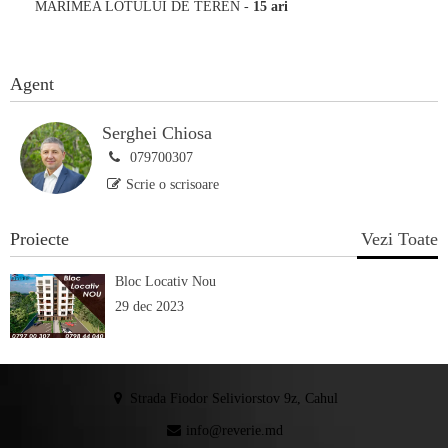
MĂRIMEA LOTULUI DE TEREN
-
15 ari
Agent
Serghei Chiosa
079700307
Scrie o scrisoare
Proiecte
Vezi Toate
Bloc Locativ Nou
29 dec 2023
Strada Fiodor Seliviorstov 9z, Cahul
info@reverie.md