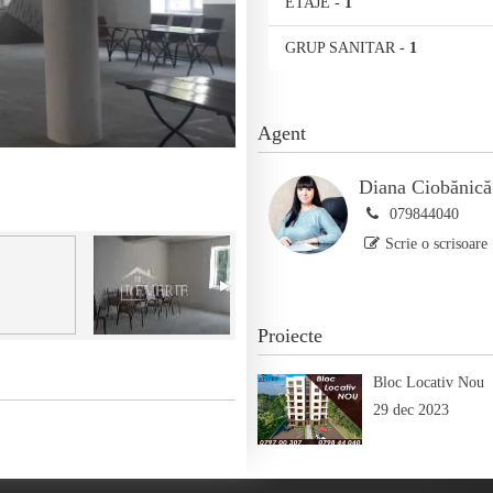
ETAJE
-
1
GRUP SANITAR
-
1
Agent
Diana Ciobănică
079844040
Scrie o scrisoare
Proiecte
Bloc Locativ Nou
29 dec 2023