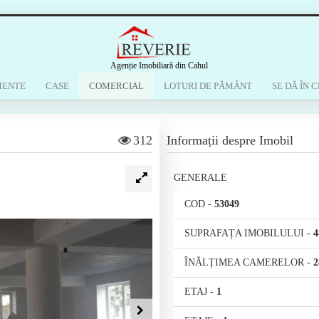
Agenție Imobiliară din Cahul
MENTE
CASE
COMERCIAL
LOTURI DE PĂMÂNT
SE DĂ ÎN C
312
Informații despre Imobil
GENERALE
COD
-
53049
SUPRAFAȚA IMOBILULUI
-
4
ÎNĂLȚIMEA CAMERELOR
-
2
ETAJ
-
1