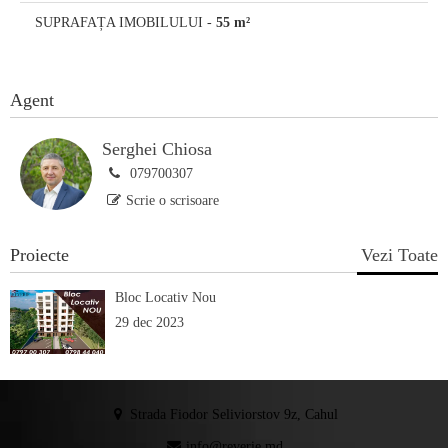
SUPRAFAȚA IMOBILULUI
-
55 m²
Agent
Serghei Chiosa
079700307
Scrie o scrisoare
Proiecte
Vezi Toate
Bloc Locativ Nou
29 dec 2023
Strada Fiodor Seliviorstov 9z, Cahul
info@reverie.md