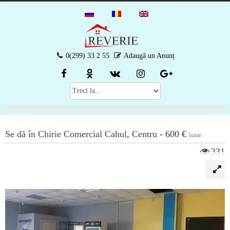
0(299) 33 2 55
Adaugă un Anunț
Se dă în Chirie
Comercial
Cahul
,
Centru
-
600 €
lunar
331