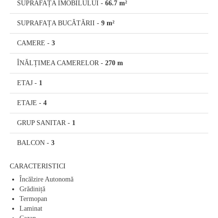
SUPRAFAȚA IMOBILULUI
-
66.7 m²
SUPRAFAȚA BUCĂTĂRII
-
9 m²
CAMERE
-
3
ÎNĂLȚIMEA CAMERELOR
-
270 m
ETAJ
-
1
ETAJE
-
4
GRUP SANITAR
-
1
BALCON
-
3
CARACTERISTICI
Încălzire Autonomă
Grădiniță
Termopan
Laminat