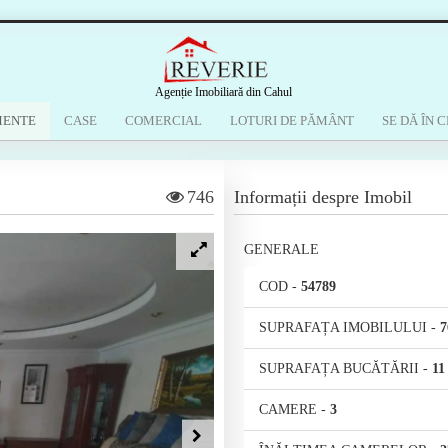
Agenție Imobiliară din Cahul
MENTE
CASE
COMERCIAL
LOTURI DE PĂMÂNT
SE DĂ ÎN C
746
Informații despre Imobil
GENERALE
COD
-
54789
SUPRAFAȚA IMOBILULUI
-
7
SUPRAFAȚA BUCĂTĂRII
-
11
CAMERE
-
3