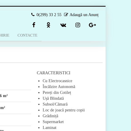
0(299) 33 2 55
Adaugă un Anunț
HIRIE
CONTACTE
CARACTERISTICI
Cu Electrocasnice
Încălzire Autonomă
Pereți din Cotileț
6 m²
Ușă Blindată
Subsol/Cămară
 m²
Loc de joacă pentru copii
Grădiniță
Supermarket
Laminat