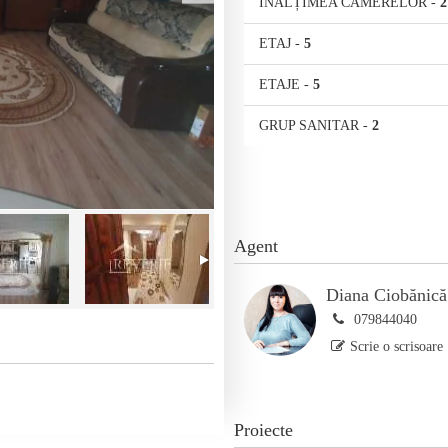
ÎNĂLȚIMEA CAMERELOR
-
2
ETAJ
-
5
ETAJE
-
5
GRUP SANITAR
-
2
Agent
Diana Ciobănică
079844040
Scrie o scrisoare
Proiecte