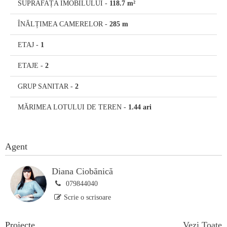
SUPRAFAȚA IMOBILULUI
-
118.7 m²
ÎNĂLȚIMEA CAMERELOR
-
285 m
ETAJ
-
1
ETAJE
-
2
GRUP SANITAR
-
2
MĂRIMEA LOTULUI DE TEREN
-
1.44 ari
Agent
Diana Ciobănică
079844040
Scrie o scrisoare
Proiecte
Vezi Toate