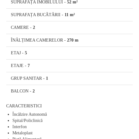
SUPRAFAȚA IMOBILULUI
-
52 m²
SUPRAFAȚA BUCĂTĂRII
-
11 m²
CAMERE
-
2
ÎNĂLȚIMEA CAMERELOR
-
270 m
ETAJ
-
5
ETAJE
-
7
GRUP SANITAR
-
1
BALCON
-
2
CARACTERISTICI
Încălzire Autonomă
Spital/Policlinică
Interfon
Metaloplast