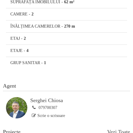
SUPRAFAȚA IMOBILULUI
-
62 m²
CAMERE
-
2
ÎNĂLȚIMEA CAMERELOR
-
270 m
ETAJ
-
2
ETAJE
-
4
GRUP SANITAR
-
1
Agent
Serghei Chiosa
079700307
Scrie o scrisoare
Proiecte
Vezi Toate