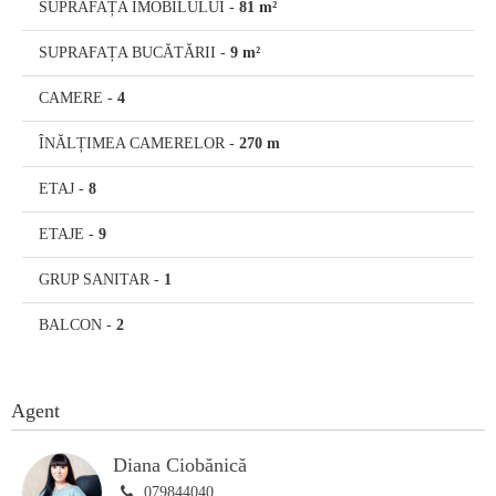
SUPRAFAȚA IMOBILULUI
-
81 m²
SUPRAFAȚA BUCĂTĂRII
-
9 m²
CAMERE
-
4
ÎNĂLȚIMEA CAMERELOR
-
270 m
ETAJ
-
8
ETAJE
-
9
GRUP SANITAR
-
1
BALCON
-
2
Agent
Diana Ciobănică
079844040