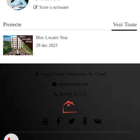
Scrie o scrisoare
Proiecte
Vezi Toate
Bloc Locativ Nou
29 dec 2023
Strada Fiodor Seliviorstov 9z, Cahul
info@reverie.md
0(299) 33 2 55