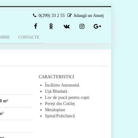
0(299) 33 2 55
Adaugă un Anunț
HIRIE
CONTACTE
CARACTERISTICI
Încălzire Autonomă
Ușă Blindată
Loc de joacă pentru copii
0 m²
Pereți din Cotileț
Metaloplast
m²
Spital/Policlinică
VÂNDUT