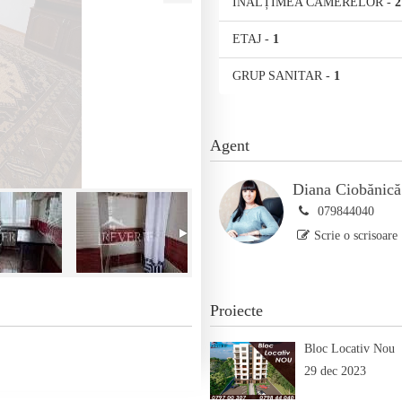
ÎNĂLȚIMEA CAMERELOR
-
2
ETAJ
-
1
GRUP SANITAR
-
1
Agent
Diana Ciobănică
079844040
Scrie o scrisoare
Proiecte
Bloc Locativ Nou
29 dec 2023