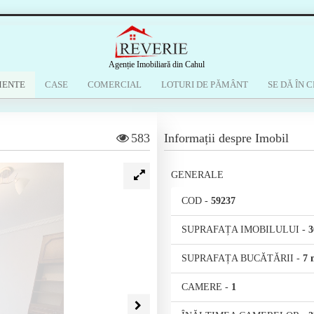
Agenție Imobiliară din Cahul
MENTE
CASE
COMERCIAL
LOTURI DE PĂMÂNT
SE DĂ ÎN C
583
Informații despre Imobil
GENERALE
COD
-
59237
SUPRAFAȚA IMOBILULUI
-
3
SUPRAFAȚA BUCĂTĂRII
-
7 
CAMERE
-
1